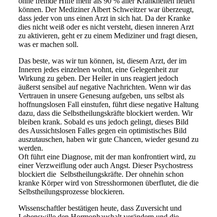
ohne fremde Hilfe mehr als 90 % aller Krankheiten heilen
können. Der Mediziner Albert Schweitzer war überzeugt,
dass jeder von uns einen Arzt in sich hat. Da der Kranke
dies nicht weiß oder es nicht versteht, diesen inneren Arzt
zu aktivieren, geht er zu einem Mediziner und fragt diesen,
was er machen soll.
Das beste, was wir tun können, ist, diesem Arzt, der im
Inneren jedes einzelnen wohnt, eine Gelegenheit zur
Wirkung zu geben. Der Heiler in uns reagiert jedoch
äußerst sensibel auf negative Nachrichten. Wenn wir das
Vertrauen in unsere Genesung aufgeben, uns selbst als
hoffnungslosen Fall einstufen, führt diese negative Haltung
dazu, dass die Selbstheilungskräfte blockiert werden. Wir
bleiben krank. Sobald es uns jedoch gelingt, dieses Bild
des Aussichtslosen Falles gegen ein optimistisches Bild
auszutauschen, haben wir gute Chancen, wieder gesund zu
werden.
Oft führt eine Diagnose, mit der man konfrontiert wird, zu
einer Verzweiflung oder auch Angst. Dieser Psychostress
blockiert die Selbstheilungskräfte. Der ohnehin schon
kranke Körper wird von Stresshormonen überflutet, die die
Selbstheilungsprozesse blockieren.
Wissenschaftler bestätigen heute, dass Zuversicht und
Lebenswille den Hormonhaushalt verändern und die