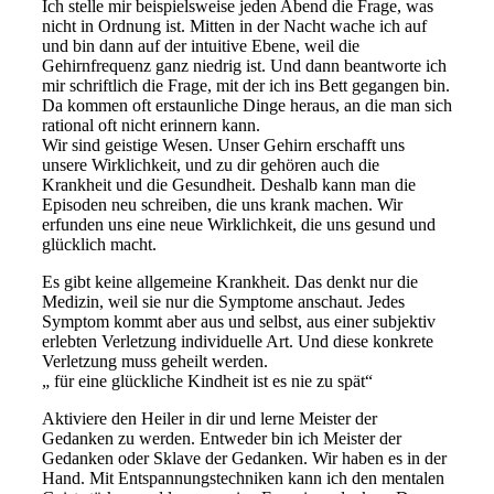
Ich stelle mir beispielsweise jeden Abend die Frage, was
nicht in Ordnung ist. Mitten in der Nacht wache ich auf
und bin dann auf der intuitive Ebene, weil die
Gehirnfrequenz ganz niedrig ist. Und dann beantworte ich
mir schriftlich die Frage, mit der ich ins Bett gegangen bin.
Da kommen oft erstaunliche Dinge heraus, an die man sich
rational oft nicht erinnern kann.
Wir sind geistige Wesen. Unser Gehirn erschafft uns
unsere Wirklichkeit, und zu dir gehören auch die
Krankheit und die Gesundheit. Deshalb kann man die
Episoden neu schreiben, die uns krank machen. Wir
erfunden uns eine neue Wirklichkeit, die uns gesund und
glücklich macht.
Es gibt keine allgemeine Krankheit. Das denkt nur die
Medizin, weil sie nur die Symptome anschaut. Jedes
Symptom kommt aber aus und selbst, aus einer subjektiv
erlebten Verletzung individuelle Art. Und diese konkrete
Verletzung muss geheilt werden.
„ für eine glückliche Kindheit ist es nie zu spät“
Aktiviere den Heiler in dir und lerne Meister der
Gedanken zu werden. Entweder bin ich Meister der
Gedanken oder Sklave der Gedanken. Wir haben es in der
Hand. Mit Entspannungstechniken kann ich den mentalen