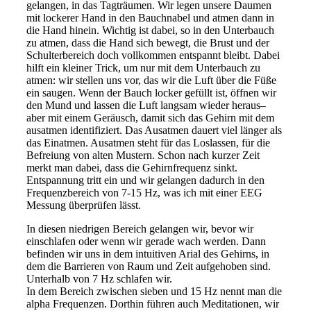
gelangen, in das Tagträumen. Wir legen unsere Daumen
mit lockerer Hand in den Bauchnabel und atmen dann in
die Hand hinein. Wichtig ist dabei, so in den Unterbauch
zu atmen, dass die Hand sich bewegt, die Brust und der
Schulterbereich doch vollkommen entspannt bleibt. Dabei
hilft ein kleiner Trick, um nur mit dem Unterbauch zu
atmen: wir stellen uns vor, das wir die Luft über die Füße
ein saugen. Wenn der Bauch locker gefüllt ist, öffnen wir
den Mund und lassen die Luft langsam wieder heraus–
aber mit einem Geräusch, damit sich das Gehirn mit dem
ausatmen identifiziert. Das Ausatmen dauert viel länger als
das Einatmen. Ausatmen steht für das Loslassen, für die
Befreiung von alten Mustern. Schon nach kurzer Zeit
merkt man dabei, dass die Gehirnfrequenz sinkt.
Entspannung tritt ein und wir gelangen dadurch in den
Frequenzbereich von 7-15 Hz, was ich mit einer EEG
Messung überprüfen lässt.
In diesen niedrigen Bereich gelangen wir, bevor wir
einschlafen oder wenn wir gerade wach werden. Dann
befinden wir uns in dem intuitiven Arial des Gehirns, in
dem die Barrieren von Raum und Zeit aufgehoben sind.
Unterhalb von 7 Hz schlafen wir.
In dem Bereich zwischen sieben und 15 Hz nennt man die
alpha Frequenzen. Dorthin führen auch Meditationen, wir