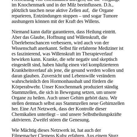
im Knochenmark und in der Milz beeinflussen. D.h.,
plötzlich tauchen neue aktive Zellen auf, die Organe
reparieren, Entzündungen stoppen – und sogar Tumore
aushungern können mit der Kraft des Willens.
Niemand kann dafür garantieren, dass Heilung eintritt.
Aber das Glaube, Hoffnung und Willenskraft, die
Überlebenschancen verbessern, wird auch von der
Wissenschaft anerkannt. Selbst für erfahrene Mediziner ist
es faszinierend, was Willenskraft im Therapieverlauf
bewirken kann. Kranke, die sehr negativ und skeptisch
eingestellt sind, haben häufig einen viel komplizierteren
Krankheitsverlauf als jene, die gesund werden wollen und
daran glauben. Zuversicht und Lebenswille verändern
wahrscheinlich den Hormonhaushalt und fördern die
Körperabwehr. Unser Knochenmark produziert ständig
Stammzellen, die sich in Bewegung setzen, um unsere
Organe zu heilen. Auch unser Gehirn gehört dazu. Wir
stellen demnach selbst aus Stammzellen neue Gehirnzellen
her. Eine Art Netzwerk, dass der Kontrolle dieser
Chemikalien unterliegt – und unsere Selbstheilungskräfte
aktivieren. Zweifel stören die Genesung.
Wie Mächtig dieses Netzwerk ist, hat auch der
Filmemacher Clemens Kuby erfahren. Aus einem Sturz