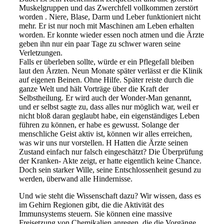
Muskelgruppen und das Zwerchfell vollkommen zerstört
worden . Niere, Blase, Darm und Leber funktioniert nicht
mehr. Er ist nur noch mit Maschinen am Leben erhalten
worden. Er konnte wieder essen noch atmen und die Ärzte
geben ihn nur ein paar Tage zu schwer waren seine
Verletzungen.
Falls er überleben sollte, würde er ein Pflegefall bleiben
laut den Ärzten. Neun Monate später verlässt er die Klinik
auf eigenen Beinen. Ohne Hilfe. Später reiste durch die
ganze Welt und hält Vorträge über die Kraft der
Selbstheilung. Er wird auch der Wonder-Man genannt,
und er selbst sagte zu, dass alles nur möglich war, weil er
nicht bloß daran geglaubt habe, ein eigenständiges Leben
führen zu können, er habe es gewusst. Solange der
menschliche Geist aktiv ist, können wir alles erreichen,
was wir uns nur vorstellen. H Hatten die Ärzte seinen
Zustand einfach nur falsch eingeschätzt? Die Überprüfung
der Kranken- Akte zeigt, er hatte eigentlich keine Chance.
Doch sein starker Wille, seine Entschlossenheit gesund zu
werden, überwand alle Hindernisse.
Und wie steht die Wissenschaft dazu? Wir wissen, dass es
im Gehirn Regionen gibt, die die Aktivität des
Immunsystems steuern. Sie können eine massive
Freisetzung von Chemikalien anregen, die die Vorgänge