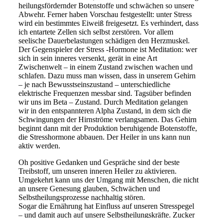
heilungsfördernder Botenstoffe und schwächen so unsere
Abwehr. Ferner haben Vorschau festgestellt: unter Stress
wird ein bestimmtes Eiweiß freigesetzt. Es verhindert, dass
ich entartete Zellen sich selbst zerstören. Vor allem
seelische Dauerbelastungen schädigen den Herzmuskel.
Der Gegenspieler der Stress -Hormone ist Meditation: wer
sich in sein inneres versenkt, gerät in eine Art
Zwischenwelt – in einem Zustand zwischen wachen und
schlafen. Dazu muss man wissen, dass in unserem Gehirn
– je nach Bewusstseinszustand – unterschiedliche
elektrische Frequenzen messbar sind. Tagsüber befinden
wir uns im Beta – Zustand. Durch Meditation gelangen
wir in den entspannteren Alpha Zustand, in dem sich die
Schwingungen der Hirnströme verlangsamen. Das Gehirn
beginnt dann mit der Produktion beruhigende Botenstoffe,
die Stresshormone abbauen. Der Heiler in uns kann nun
aktiv werden.
Oh positive Gedanken und Gespräche sind der beste
Treibstoff, um unseren inneren Heiler zu aktivieren.
Umgekehrt kann uns der Umgang mit Menschen, die nicht
an unsere Genesung glauben, Schwächen und
Selbstheilungsprozesse nachhaltig stören.
Sogar die Ernährung hat Einfluss auf unseren Stresspegel
– und damit auch auf unsere Selbstheilungskräfte. Zucker