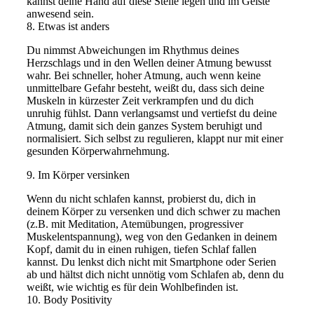
kannst deine Hand auf diese Stelle legen und im Geiste
anwesend sein.
8. Etwas ist anders
Du nimmst Abweichungen im Rhythmus deines
Herzschlags und in den Wellen deiner Atmung bewusst
wahr. Bei schneller, hoher Atmung, auch wenn keine
unmittelbare Gefahr besteht, weißt du, dass sich deine
Muskeln in kürzester Zeit verkrampfen und du dich
unruhig fühlst. Dann verlangsamst und vertiefst du deine
Atmung, damit sich dein ganzes System beruhigt und
normalisiert. Sich selbst zu regulieren, klappt nur mit einer
gesunden Körperwahrnehmung.
9. Im Körper versinken
Wenn du nicht schlafen kannst, probierst du, dich in
deinem Körper zu versenken und dich schwer zu machen
(z.B. mit Meditation, Atemübungen, progressiver
Muskelentspannung), weg von den Gedanken in deinem
Kopf, damit du in einen ruhigen, tiefen Schlaf fallen
kannst. Du lenkst dich nicht mit Smartphone oder Serien
ab und hältst dich nicht unnötig vom Schlafen ab, denn du
weißt, wie wichtig es für dein Wohlbefinden ist.
10. Body Positivity